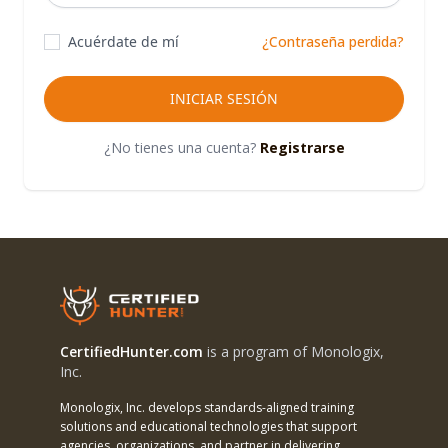
Acuérdate de mí
¿Contraseña perdida?
INICIAR SESIÓN
¿No tienes una cuenta?
Registrarse
CertifiedHunter.com
is a program of Monologix,
Inc.
Monologix, Inc. develops standards-aligned training
solutions and educational technologies that support
agencies, organizations, and partner in delivering