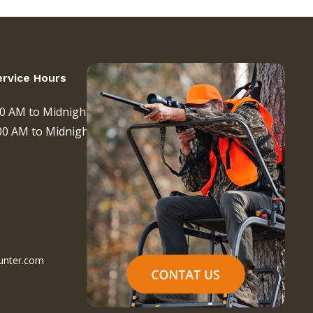
rvice Hours
00 AM to Midnight (EST)
00 AM to Midnight (EST)
hunter.com